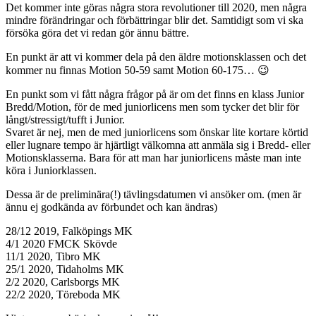
Det kommer inte göras några stora revolutioner till 2020, men några
mindre förändringar och förbättringar blir det. Samtidigt som vi ska
försöka göra det vi redan gör ännu bättre.
En punkt är att vi kommer dela på den äldre motionsklassen och det
kommer nu finnas Motion 50-59 samt Motion 60-175… 😉
En punkt som vi fått några frågor på är om det finns en klass Junior
Bredd/Motion, för de med juniorlicens men som tycker det blir för
långt/stressigt/tufft i Junior.
Svaret är nej, men de med juniorlicens som önskar lite kortare körtid
eller lugnare tempo är hjärtligt välkomna att anmäla sig i Bredd- eller
Motionsklasserna. Bara för att man har juniorlicens måste man inte
köra i Juniorklassen.
Dessa är de preliminära(!) tävlingsdatumen vi ansöker om. (men är
ännu ej godkända av förbundet och kan ändras)
28/12 2019, Falköpings MK
4/1 2020 FMCK Skövde
11/1 2020, Tibro MK
25/1 2020, Tidaholms MK
2/2 2020, Carlsborgs MK
22/2 2020, Töreboda MK