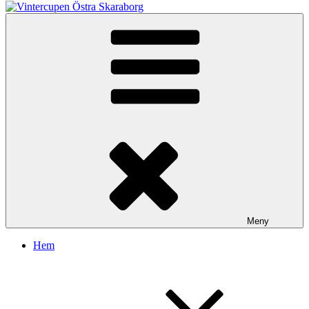
Vintercupen Östra Skaraborg
Vinterenduro
Meny
Hem