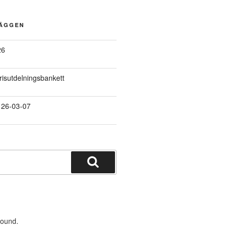
LÄGGEN
26
prisutdelningsbankett
 26-03-07
Sök
found.