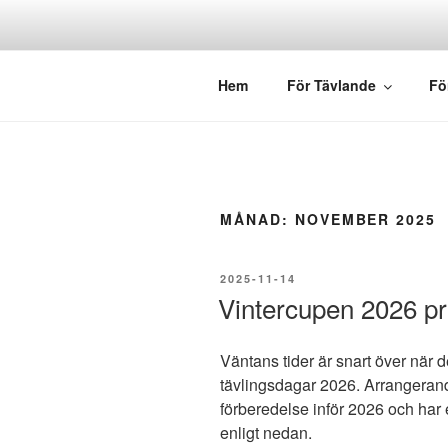
Hoppa
till
innehåll
VINTERCU
Vinterenduro
Hem
För Tävlande
Fö
MÅNAD:
NOVEMBER 2025
PUBLICERAT
2025-11-14
Vintercupen 2026 pr
Väntans tider är snart över när 
tävlingsdagar 2026. Arrangerand
förberedelse inför 2026 och har
enligt nedan.