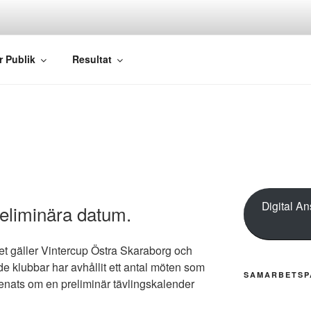
PEN ÖSTRA SKARABO
r Publik
Resultat
Digital A
eliminära datum.
det gäller Vintercup Östra Skaraborg och
e klubbar har avhållit ett antal möten som
SAMARBETSP
 enats om en preliminär tävlingskalender