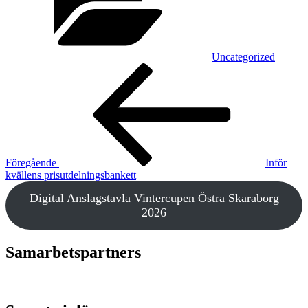
Uncategorized
Inläggsnavigering
Föregående
inlägg
Föregående
Inför
kvällens prisutdelningsbankett
Digital Anslagstavla Vintercupen Östra Skaraborg
2026
Samarbetspartners