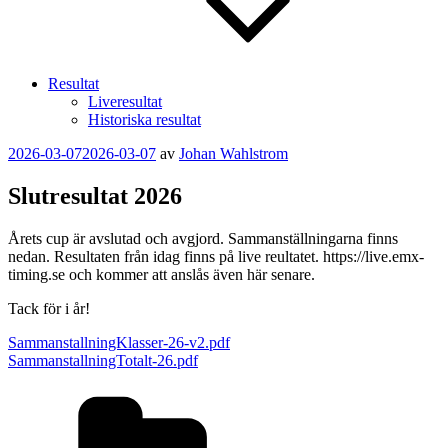
Resultat
Liveresultat
Historiska resultat
Publicerat
2026-03-07
2026-03-07
av
Johan Wahlstrom
Slutresultat 2026
Årets cup är avslutad och avgjord. Sammanställningarna finns
nedan. Resultaten från idag finns på live reultatet. https://live.emx-
timing.se och kommer att anslås även här senare.
Tack för i år!
SammanstallningKlasser-26-v2.pdf
SammanstallningTotalt-26.pdf
Kategorier