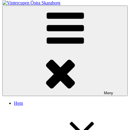
Vintercupen Östra Skaraborg
Vinterenduro
Meny
Hem