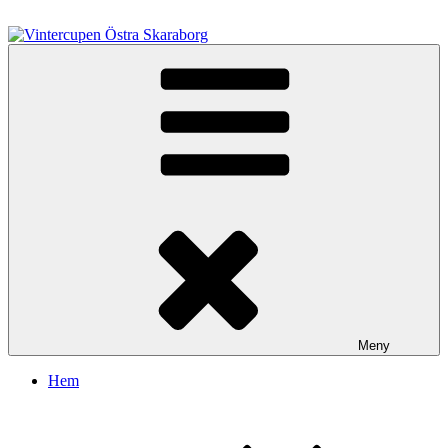
Hoppa
till
innehåll
Vintercupen Östra Skaraborg
Vinterenduro
Meny
Hem