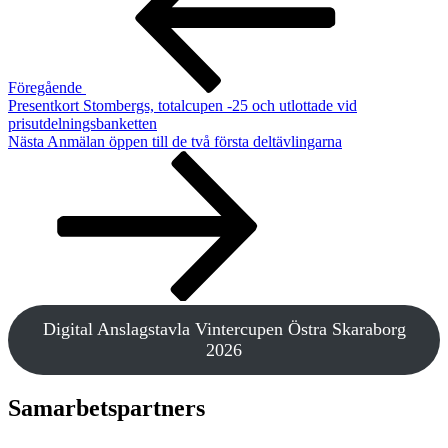
Föregående
Presentkort Stombergs, totalcupen -25 och utlottade vid
prisutdelningsbanketten
Nästa
Nästa
Anmälan öppen till de två första deltävlingarna
inlägg
Digital Anslagstavla Vintercupen Östra Skaraborg
2026
Samarbetspartners