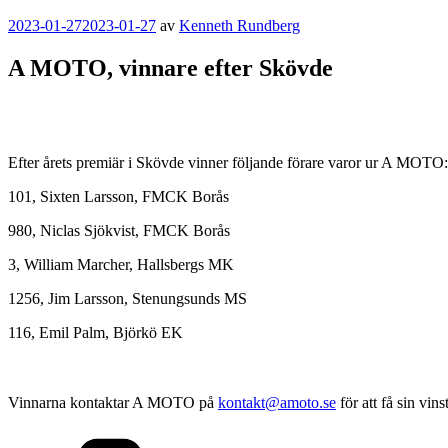
Publicerat
2023-01-27
2023-01-27
av
Kenneth Rundberg
A MOTO, vinnare efter Skövde
Efter årets premiär i Skövde vinner följande förare varor ur A MOTO:s
101, Sixten Larsson, FMCK Borås
980, Niclas Sjökvist, FMCK Borås
3, William Marcher, Hallsbergs MK
1256, Jim Larsson, Stenungsunds MS
116, Emil Palm, Björkö EK
Vinnarna kontaktar A MOTO på
kontakt@amoto.se
för att få sin vin
Kategorier