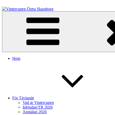
Hoppa
till
innehåll
Vintercupen Östra Skaraborg
Vinterenduro
Hem
För Tävlande
Vad är Vintercupen
Inbjudan/TR 2026
Anmälan 2026