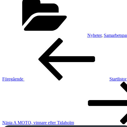
Nyheter
,
Samarbetspar
Inläggsnavigering
Föregående
inlägg
Föregående
Startlisto
Nästa
inlägg
Nästa
A MOTO, vinnare efter Tidaholm