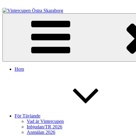
Hoppa
till
innehåll
Vintercupen Östra Skaraborg
Vinterenduro
Hem
För Tävlande
Vad är Vintercupen
Inbjudan/TR 2026
Anmälan 2026