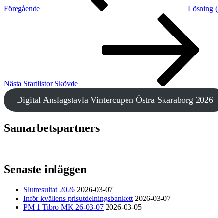
Föregående
Lösning (
Nästa
inlägg
Nästa
Startlistor Skövde
Digital Anslagstavla Vintercupen Östra Skaraborg 2026
Samarbetspartners
Senaste inläggen
Slutresultat 2026
2026-03-07
Inför kvällens prisutdelningsbankett
2026-03-07
PM 1 Tibro MK 26-03-07
2026-03-05