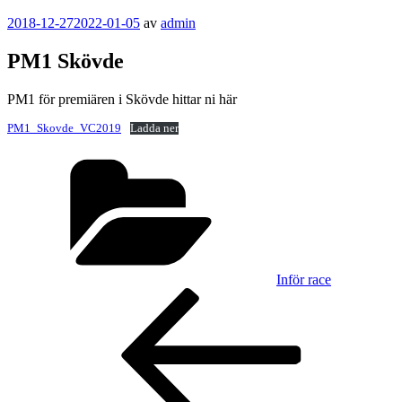
Publicerat
2018-12-27
2022-01-05
av
admin
PM1 Skövde
PM1 för premiären i Skövde hittar ni här
PM1_Skovde_VC2019
Ladda ner
Kategorier
Inför race
Inläggsnavigering
Föregående
inlägg