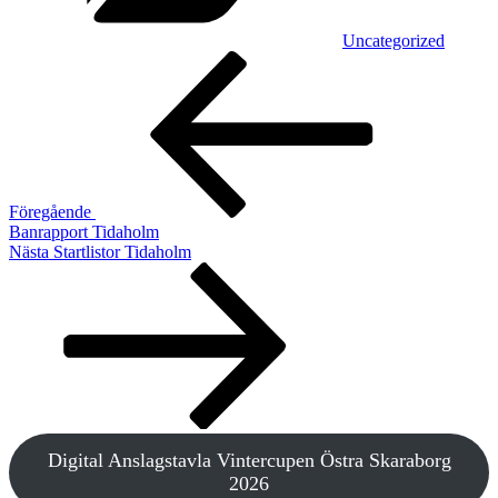
Uncategorized
Inläggsnavigering
Föregående
inlägg
Föregående
Banrapport Tidaholm
Nästa
Nästa
Startlistor Tidaholm
inlägg
Digital Anslagstavla Vintercupen Östra Skaraborg
2026