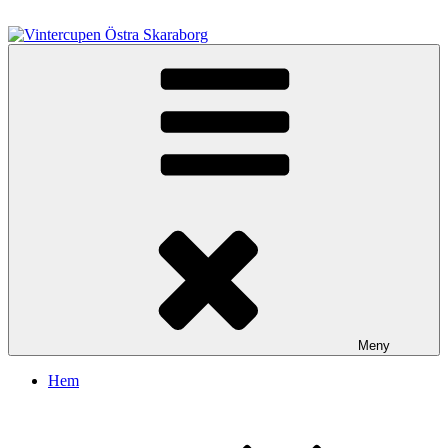
Hoppa
till
innehåll
Vintercupen Östra Skaraborg
Vinterenduro
Meny
Hem