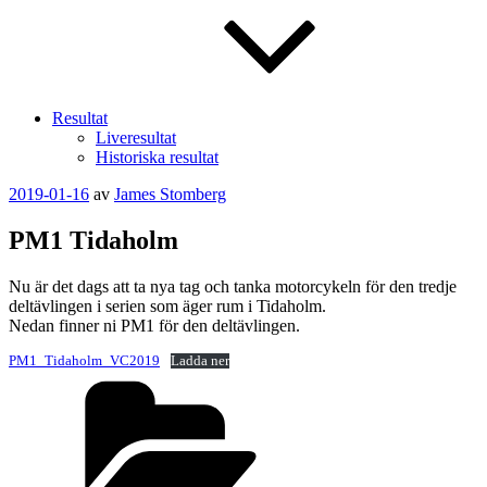
Resultat
Liveresultat
Historiska resultat
Publicerat
2019-01-16
av
James Stomberg
PM1 Tidaholm
Nu är det dags att ta nya tag och tanka motorcykeln för den tredje
deltävlingen i serien som äger rum i Tidaholm.
Nedan finner ni PM1 för den deltävlingen.
PM1_Tidaholm_VC2019
Ladda ner
Kategorier