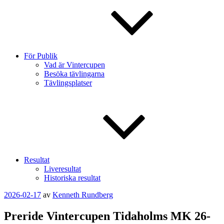
För Publik
Vad är Vintercupen
Besöka tävlingarna
Tävlingsplatser
Resultat
Liveresultat
Historiska resultat
Publicerat
2026-02-17
av
Kenneth Rundberg
Preride Vintercupen Tidaholms MK 26-