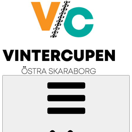
Vintercupen Östra Skaraborg
Vinterenduro