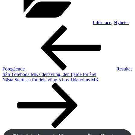
Inför race
,
Nyheter
Inläggsnavigering
Föregående
inlägg
Föregående
Resultat
från Töreboda MKs deltävling, den fjärde för året
Nästa
Nästa
Startlista för deltävling 5 hos Tidaholms MK
inlägg